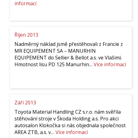
:
informací
Únor
2014
Říjen 2013
Nadměrný náklad jsmě přestěhovali z Francie z
MR EQUIPEMENT SA – MANURHIN
EQUIPEMENT do Sellier & Bellot a.s. ve Vlašimi.
:
Hmotnost lisu PD 125 Manurhin…
Více informací
Říjen
2013
Září 2013
Toyota Material Handling CZ s.r.o. nám svěřila
stěhování stroje v Škoda Holding a.s. Pro akci
autosalon Klokočka si nás objednala společnost
:
AREA ZTB, a.s. v…
Více informací