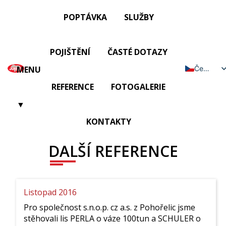
POPTÁVKA
SLUŽBY
POJIŠTĚNÍ
ČASTÉ DOTAZY
MENU
Čeština
Čeština
English (UK)
REFERENCE
FOTOGALERIE
▼
KONTAKTY
DALŠÍ REFERENCE
Listopad 2016
Pro společnost s.n.o.p. cz a.s. z Pohořelic jsme
stěhovali lis PERLA o váze 100tun a SCHULER o