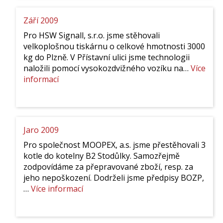
Září 2009
Pro HSW Signall, s.r.o. jsme stěhovali
velkoplošnou tiskárnu o celkové hmotnosti 3000
kg do Plzně. V Přístavní ulici jsme technologii
naložili pomocí vysokozdvižného vozíku na…
Více
:
informací
Září
2009
Jaro 2009
Pro společnost MOOPEX, a.s. jsme přestěhovali 3
kotle do kotelny B2 Stodůlky. Samozřejmě
zodpovídáme za přepravované zboží, resp. za
jeho nepoškození. Dodrželi jsme předpisy BOZP,
:
…
Více informací
Jaro
2009