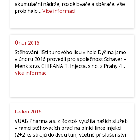
akumulační nádrže, rozdělovače a sběrače. Vše
:
probíhalo…
Více informací
Březen
2016
Únor 2016
Stěhování 15ti tunového lisu v hale Dýšina jsme
v únoru 2016 provedli pro společnost Schäver –
Menk s.r.o. CHIRANA T. Injecta, s.r.o. z Prahy 4…
:
Více informací
Únor
2016
Leden 2016
VUAB Pharma a.s. z Roztok využila našich služeb
v rámci stěhovacích prací na plnící lince injekcí
(2+2 ks strojů do dvou tun) včetně příslušenství