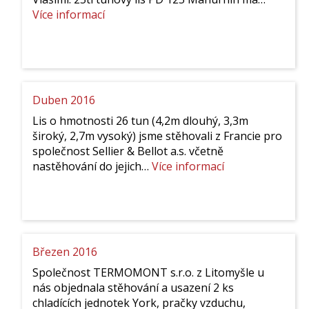
:
Více informací
Květen
2016
Duben 2016
Lis o hmotnosti 26 tun (4,2m dlouhý, 3,3m
široký, 2,7m vysoký) jsme stěhovali z Francie pro
společnost Sellier & Bellot a.s. včetně
:
nastěhování do jejich…
Více informací
Duben
2016
Březen 2016
Společnost TERMOMONT s.r.o. z Litomyšle u
nás objednala stěhování a usazení 2 ks
chladících jednotek York, pračky vzduchu,