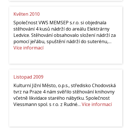
Květen 2010
Společnost VWS MEMSEP s.r.o. si objednala
stěhování 4 kusů nádrží do areálu Elektrárny
Ledvice. Stěhování obsahovalo složení nádrží za
pomocí jeřábu, spuštění nádrží do suterénu,…
:
Více informací
Květen
2010
Listopad 2009
Kulturní Jižní Město, o.p.s., středisko Chodovská
tvrz na Praze 4 nám svěřilo stěhování knihovny
včetně likvidace starého nábytku. Společnost
:
Viessmann spol. s r.o. z Rudné…
Více informací
Listopa
2009