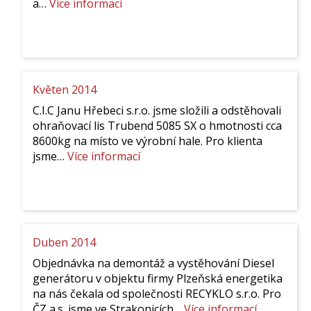
:
a…
Více informací
Leden
2016
Květen 2014
C.I.C Janu Hřebeci s.r.o. jsme složili a odstěhovali
ohraňovací lis Trubend 5085 SX o hmotnosti cca
8600kg na místo ve výrobní hale. Pro klienta
:
jsme…
Více informací
Květen
2014
Duben 2014
Objednávka na demontáž a vystěhování Diesel
generátoru v objektu firmy Plzeňská energetika
na nás čekala od společnosti RECYKLO s.r.o. Pro
:
ČZ a.s. jsme ve Strakonicích…
Více informací