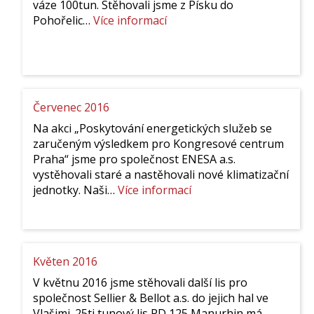
váze 100tun. Stěhovali jsme z Písku do
:
Pohořelic…
Více informací
Listopad
2016
Červenec 2016
Na akci „Poskytování energetických služeb se
zaručeným výsledkem pro Kongresové centrum
Praha“ jsme pro společnost ENESA a.s.
vystěhovali staré a nastěhovali nové klimatizační
:
jednotky. Naši…
Více informací
Červenec
2016
Květen 2016
V květnu 2016 jsme stěhovali další lis pro
společnost Sellier & Bellot a.s. do jejich hal ve
Vlašimi. 25ti tunový lis PD 125 Manurhin má…