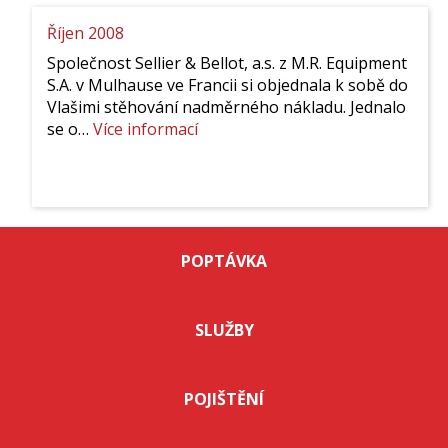
Říjen 2008
Společnost Sellier & Bellot, a.s. z M.R. Equipment
S.A. v Mulhause ve Francii si objednala k sobě do
Vlašimi stěhování nadměrného nákladu. Jednalo
:
se o…
Více informací
Říjen
2008
POPTÁVKA
SLUŽBY
POJIŠTĚNÍ