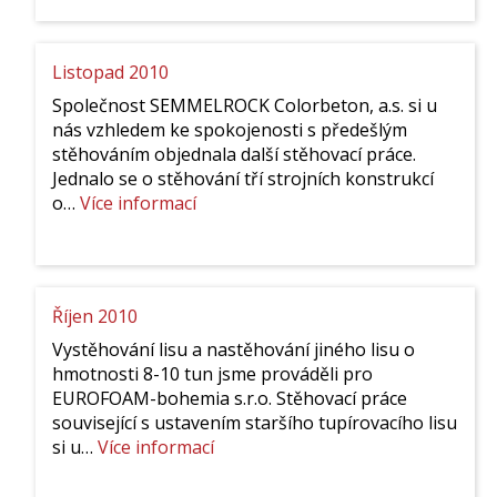
Listopad 2010
Společnost SEMMELROCK Colorbeton, a.s. si u
nás vzhledem ke spokojenosti s předešlým
stěhováním objednala další stěhovací práce.
Jednalo se o stěhování tří strojních konstrukcí
:
o…
Více informací
Listopad
2010
Říjen 2010
Vystěhování lisu a nastěhování jiného lisu o
hmotnosti 8-10 tun jsme prováděli pro
EUROFOAM-bohemia s.r.o. Stěhovací práce
související s ustavením staršího tupírovacího lisu
:
si u…
Více informací
Říjen
2010