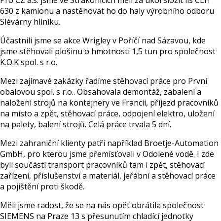
Pro ČZ a.s. jsme ve Strakonicích měli za úkol složit lis CLH
630 z kamionu a nastěhovat ho do haly výrobního odboru
Slévárny hliníku.
Účastnili jsme se akce Wrigley v Poříčí nad Sázavou, kde
jsme stěhovali plošinu o hmotnosti 1,5 tun pro společnost
K.O.K spol. s r.o.
Mezi zajímavé zakázky řadíme stěhovací práce pro První
obalovou spol. s r.o.. Obsahovala demontáž, zabalení a
naložení strojů na kontejnery ve Francii, příjezd pracovníků
na místo a zpět, stěhovací práce, odpojení elektro, uložení
na palety, balení strojů. Celá práce trvala 5 dní.
Mezi zahraniční klienty patří například Broetje-Automation
GmbH, pro kterou jsme přemísťovali v Odolené vodě. I zde
byli součástí transport pracovníků tam i zpět, stěhovací
zařízení, příslušenství a materiál, jeřábní a stěhovací práce
a pojištění proti škodě.
Měli jsme radost, že se na nás opět obrátila společnost
SIEMENS na Praze 13 s přesunutím chladící jednotky